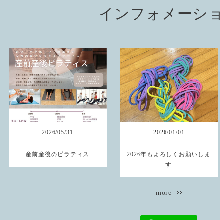
インフォメーシ
2026
/
05
/
31
2026
/
01
/
01
産前産後のピラティス
2026年もよろしくお願いしま
す
more