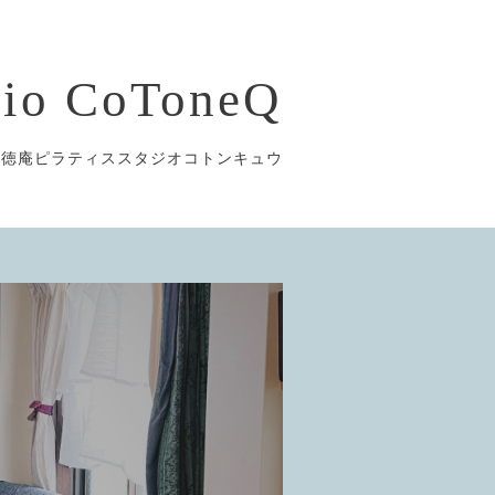
udio CoToneQ
市徳庵ピラティススタジオコトンキュウ